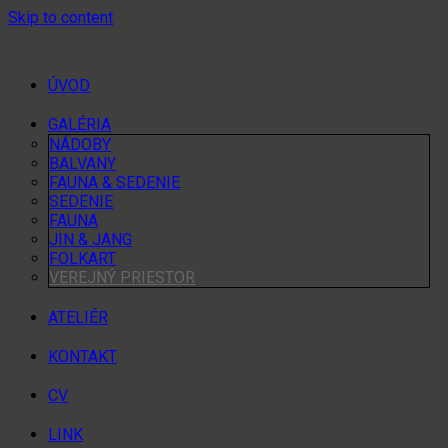
Skip to content
ÚVOD
GALÉRIA
NÁDOBY
BALVANY
FAUNA & SEDENIE
SEDENIE
FAUNA
JIN & JANG
FOLKART
VEREJNÝ PRIESTOR
ATELIÉR
KONTAKT
CV
LINK